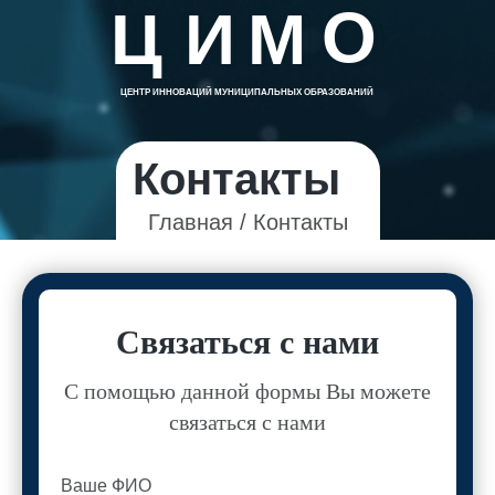
О
О
Ц
Ц
И
И
М
М
ЦЕНТР ИННОВАЦИЙ МУНИЦИПАЛЬНЫХ
ОБРАЗОВАНИЙ
ЦЕНТР ИННОВАЦИЙ МУНИЦИПАЛЬНЫХ ОБРАЗОВАНИЙ
Контакты
Главная
/
Контакты
Связаться с нами
С помощью данной формы Вы можете
связаться с нами
Ваше ФИО